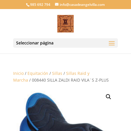
985 692 794
info@casadeangelvilla.com
Seleccionar página
Inicio
/
Equitación
/
Sillas
/
Sillas Raid y
Marcha
/ 008440 SILLA ZALDI RAID VILA´S Z-PLUS