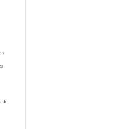
son
e
os
a de