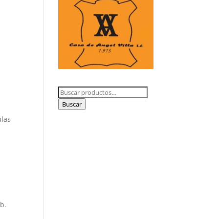
Buscar
por:
Buscar
ulas
b.