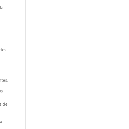
la
cios
,
ntes.
os
s de
da