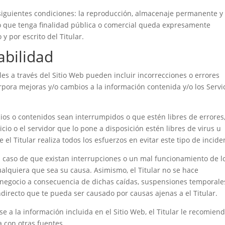
 siguientes condiciones: la reproducción, almacenaje permanente y 
so que tenga finalidad pública o comercial queda expresamente
y por escrito del Titular.
abilidad
les a través del Sitio Web pueden incluir incorrecciones o errores
orpora mejoras y/o cambios a la información contenida y/o los Servi
icios o contenidos sean interrumpidos o que estén libres de errores
icio o el servidor que lo pone a disposición estén libres de virus u
el Titular realiza todos los esfuerzos en evitar este tipo de incide
en caso de que existan interrupciones o un mal funcionamiento de l
cualquiera que sea su causa. Asimismo, el Titular no se hace
e negocio a consecuencia de dichas caídas, suspensiones temporale
indirecto que te pueda ser causado por causas ajenas a el Titular.
e a la información incluida en el Sitio Web, el Titular le recomien
 con otras fuentes.