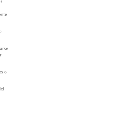
es
ente
o
sarse
r
os o
del