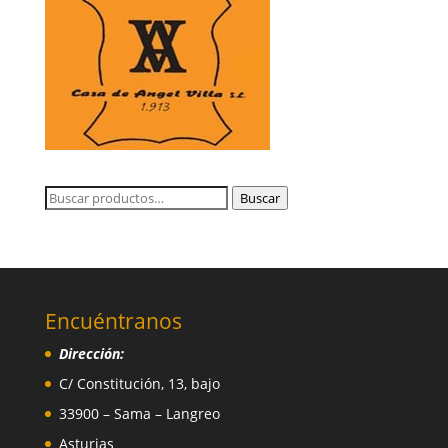
Buscar
Buscar
por:
Encuéntranos
Dirección:
C/ Constitución, 13, bajo
33900 – Sama – Langreo
Asturias