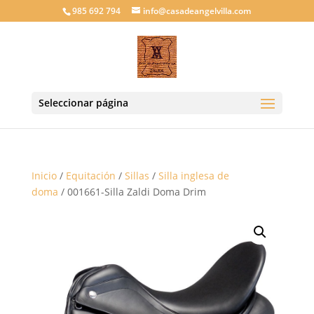
985 692 794
info@casadeangelvilla.com
Seleccionar página
Inicio
/
Equitación
/
Sillas
/
Silla inglesa de
doma
/ 001661-Silla Zaldi Doma Drim