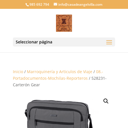
985 692 794
info@casadeangelvilla.com
Seleccionar página
Inicio
/
Marroquinería y Articulos de Viaje
/
08.-
Portadocumentos-Mochilas-Reporteros
/ 528231-
Carterón Gear