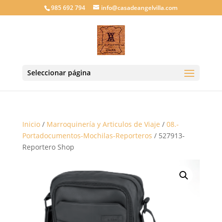
985 692 794
info@casadeangelvilla.com
Seleccionar página
Inicio
/
Marroquinería y Articulos de Viaje
/
08.-
Portadocumentos-Mochilas-Reporteros
/ 527913-
Reportero Shop