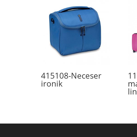
415108-Neceser
11
ironik
ma
li