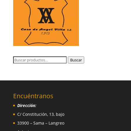
Buscar
Buscar
por:
Encuéntranos
Dirección:
C/ Constitución, 13, bajo
33900 – Sama – Langreo