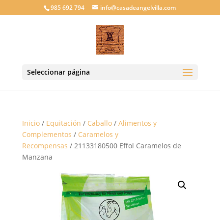
985 692 794
info@casadeangelvilla.com
Seleccionar página
Inicio
/
Equitación
/
Caballo
/
Alimentos y
Complementos
/
Caramelos y
Recompensas
/ 21133180500 Effol Caramelos de
Manzana