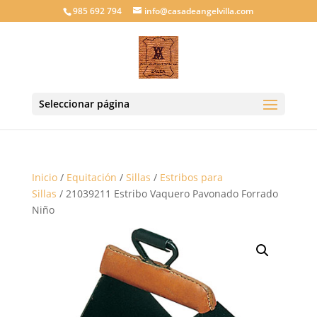
985 692 794
info@casadeangelvilla.com
Seleccionar página
Inicio
/
Equitación
/
Sillas
/
Estribos para
Sillas
/ 21039211 Estribo Vaquero Pavonado Forrado
Niño