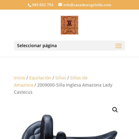
985 692 794
info@casadeangelvilla.com
Seleccionar página
Inicio
/
Equitación
/
Sillas
/
Sillas de
Amazona
/ 2009000-Silla Inglesa Amazona Lady
Castecus