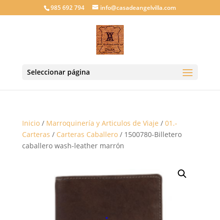
985 692 794
info@casadeangelvilla.com
Seleccionar página
Inicio
/
Marroquinería y Articulos de Viaje
/
01.-
Carteras
/
Carteras Caballero
/ 1500780-Billetero
caballero wash-leather marrón