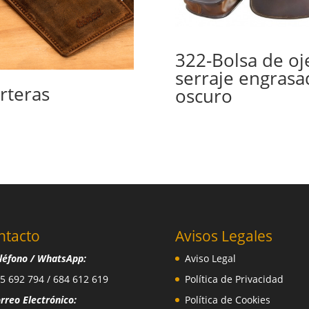
322-Bolsa de oj
serraje engrasa
rteras
oscuro
ntacto
Avisos Legales
léfono / WhatsApp:
Aviso Legal
5 692 794 / 684 612 619
Política de Privacidad
rreo Electrónico:
Política de Cookies