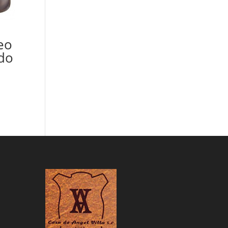
eo
do