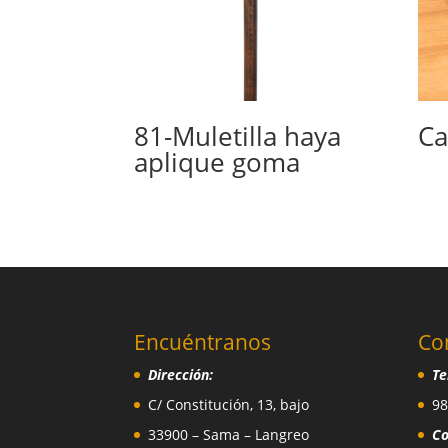
81-Muletilla haya
Ca
aplique goma
Encuéntranos
Co
Dirección:
Te
C/ Constitución, 13, bajo
98
33900 – Sama – Langreo
Co