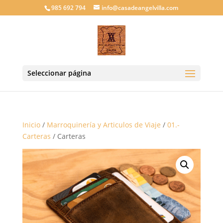
985 692 794
info@casadeangelvilla.com
Seleccionar página
Inicio
/
Marroquinería y Articulos de Viaje
/
01.-
Carteras
/ Carteras