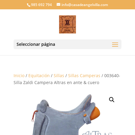
985 692 794
info@casadeangelvilla.com
Seleccionar página
Inicio
/
Equitación
/
Sillas
/
Sillas Camperas
/ 003640-
Silla Zaldi Campera Altras en ante & cuero