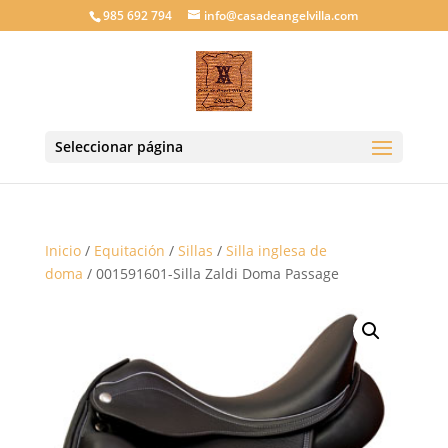
985 692 794
info@casadeangelvilla.com
Seleccionar página
Inicio
/
Equitación
/
Sillas
/
Silla inglesa de
doma
/ 001591601-Silla Zaldi Doma Passage