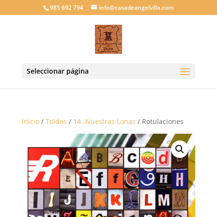
985 692 794
info@casadeangelvilla.com
Seleccionar página
Inicio
/
Toldos
/
14.-Nuestras Lonas
/ Rotulaciones