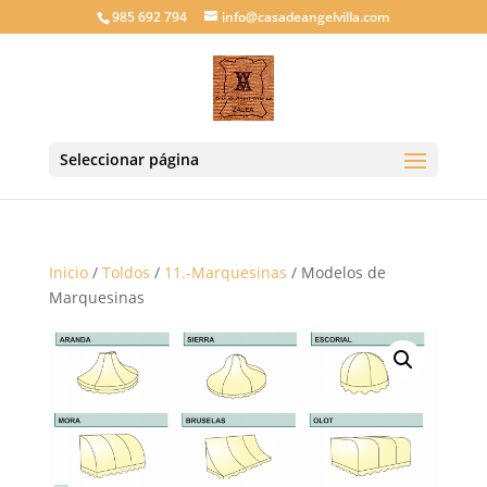
985 692 794
info@casadeangelvilla.com
Seleccionar página
Inicio
/
Toldos
/
11.-Marquesinas
/ Modelos de
Marquesinas