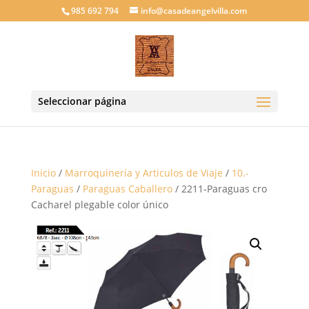
985 692 794
info@casadeangelvilla.com
Seleccionar página
Inicio
/
Marroquinería y Articulos de Viaje
/
10.-
Paraguas
/
Paraguas Caballero
/ 2211-Paraguas cro
Cacharel plegable color único