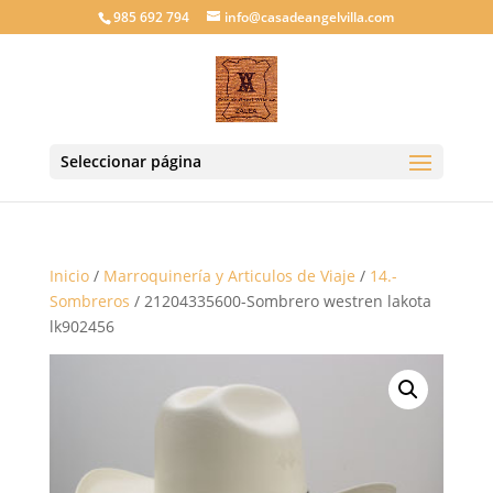
985 692 794
info@casadeangelvilla.com
Seleccionar página
Inicio
/
Marroquinería y Articulos de Viaje
/
14.-
Sombreros
/ 21204335600-Sombrero westren lakota
lk902456