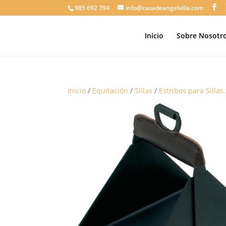
985 692 794
info@casadeangelvilla.com
Inicio
Sobre Nosotr
Inicio
/
Equitación
/
Sillas
/
Estribos para Sillas