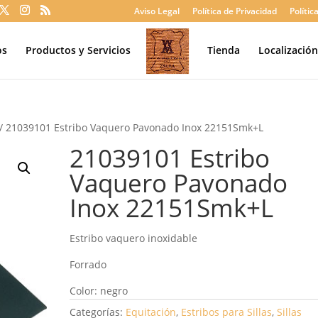
Aviso Legal
Política de Privacidad
Polític
os
Productos y Servicios
Tienda
Localizació
/ 21039101 Estribo Vaquero Pavonado Inox 22151Smk+L
21039101 Estribo
Vaquero Pavonado
Inox 22151Smk+L
Estribo vaquero inoxidable
Forrado
Color: negro
Categorías:
Equitación
,
Estribos para Sillas
,
Sillas