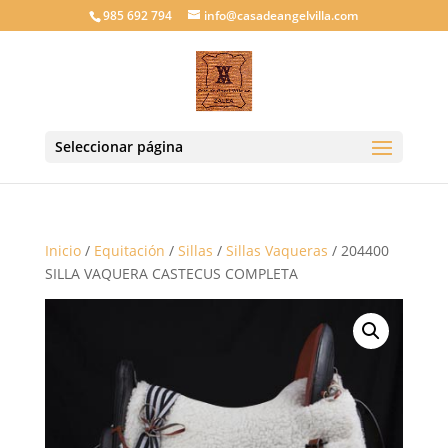
985 692 794
info@casadeangelvilla.com
Seleccionar página
Inicio
/
Equitación
/
Sillas
/
Sillas Vaqueras
/ 204400
SILLA VAQUERA CASTECUS COMPLETA