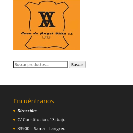
Buscar
Buscar
por:
Encuéntranos
Dirección:
C/ Constitución, 13, bajo
33900 – Sama – Langreo