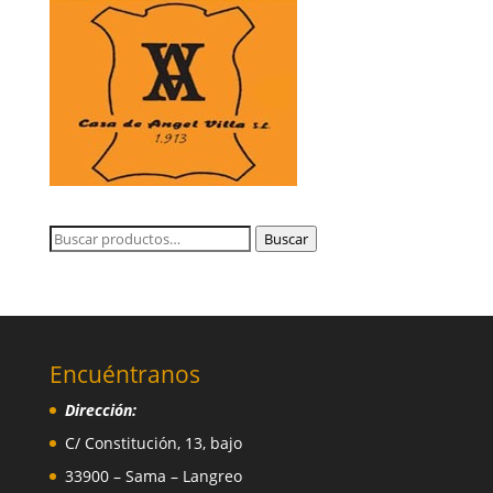
Buscar
Buscar
por:
Encuéntranos
Dirección:
C/ Constitución, 13, bajo
33900 – Sama – Langreo